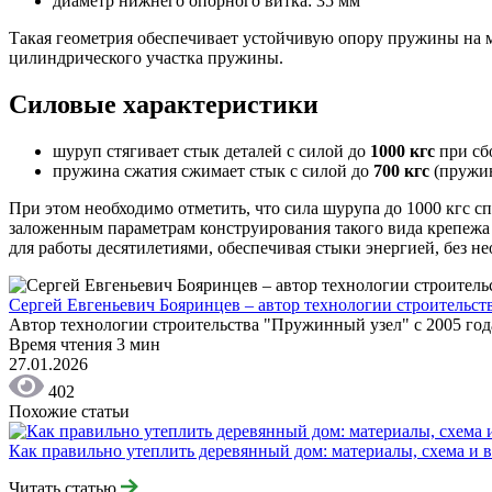
диаметр нижнего опорного витка: 35 мм
Такая геометрия обеспечивает устойчивую опору пружины на м
цилиндрического участка пружины.
Силовые характеристики
шуруп стягивает стык деталей с силой до
1000 кгс
при сб
пружина сжатия сжимает стык с силой до
700 кгс
(пружин
При этом необходимо отметить, что сила шурупа до 1000 кгс сп
заложенным параметрам конструирования такого вида крепежа 
для работы десятилетиями, обеспечивая стыки энергией, без н
Сергей Евгеньевич Бояринцев – автор технологии строительст
Автор технологии строительства "Пружинный узел" с 2005 год
Время чтения
3 мин
27.01.2026
402
Похожие статьи
Как правильно утеплить деревянный дом: материалы, схема и 
Читать статью