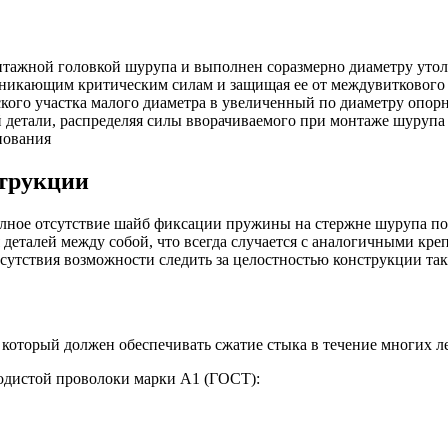
тажной головкой шурупа и выполнен соразмерно диаметру утолщ
зникающим критическим силам и защищая ее от междувиткового
ого участка малого диаметра в увеличенный по диаметру опор
детали, распределяя силы вворачиваемого при монтаже шурупа 
нования
струкции
ное отсутствие шайб фиксации пружины на стержне шурупа поз
 деталей между собой, что всегда случается с аналогичными кре
отсутствия возможности следить за целостностью конструкции т
оторый должен обеспечивать сжатие стыка в течение многих ле
родистой проволоки марки А1 (ГОСТ):