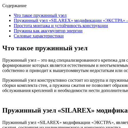
Содержание
Что такое пружинный узел
Пружинный узел «SILAREX» модификации «ЭКСТРА» —
Простота монтажа и устойчивость конструкции
Пружина как аккумулятор энергии
Силовые характеристики
Что такое пружинный узел
Пружинный узел – это вид специализированного крепежа для с
формирование которых является естественным и неотъемлемым 
собственно и приводит к вышеупомянутым недостаткам или ос
Пружинный узел конструктивно состоит из шурупа и пружины с
сборки комплекта стен, а пружина сжатия не позволяет образо
обслуживания креплений и необходимости нести дополнительн
Пружинный узел «SILAREX» модифика
Пружинный узел «SILAREX» модификации «ЭКСТРА», является 4
сжатия, состоящая из цилиндрического и конусного участка.