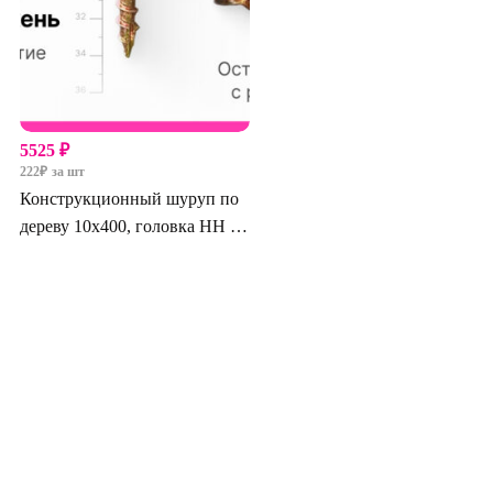
5525
₽
222
₽
за шт
Конструкционный шуруп по
дереву 10х400, головка HH –
шестигранная головка с пресс
шайбой