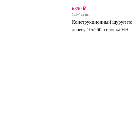
6350
₽
127
₽
за шт
Конструкционный шуруп по
дереву 10х260, головка HH –
шестигранная головка с пресс
шайбой