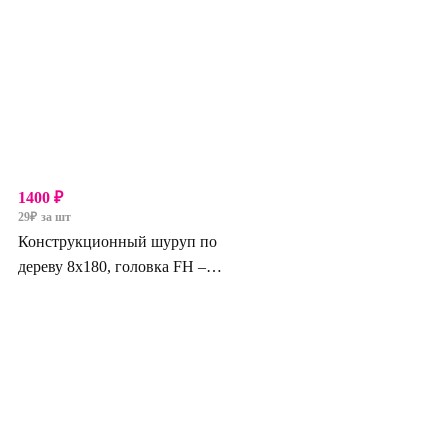
1400
₽
29
₽
за шт
Конструкционный шуруп по
дереву 8х180, головка FH –
коническая потайная головка