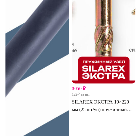
3050
₽
122
₽
за шт
SILAREX ЭКСТРА 10×220
мм (25 шт/уп) пружинный
узел