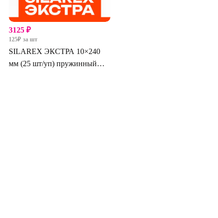
3125
₽
125
₽
за шт
SILAREX ЭКСТРА 10×240
мм (25 шт/уп) пружинный
узел