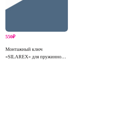
550
₽
Монтажный ключ
«SILAREX» для пружинного
узла УЛЬТРА и ЭКСТРА